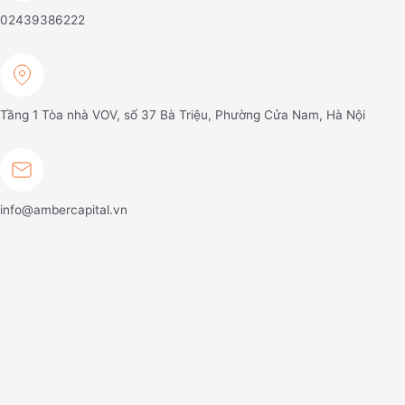
02439386222
Tầng 1 Tòa nhà VOV, số 37 Bà Triệu, Phường Cửa Nam, Hà Nội
info@ambercapital.vn
Về chúng tôi
Tổng quan
Đội ngũ chuyên gia
Chiến lược đầu tư
Sản phẩm & dịch vụ
Sản phẩm
Quỹ mở