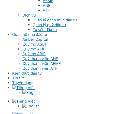
AFMF
ANE
ATF
Dịch vụ
Quản lý danh mục đầu tư
Quản lý quỹ đầu tư
Tư vấn đầu tư
Quan hệ nhà đầu tư
Amber Capital
Quỹ mở ASBF
Quỹ mở AEIF
Quỹ mở ABIF
Quỹ thành viên ANE
Quỹ thành viên AFMF
Quỹ thành viên ATF
Kiến thức đầu tư
Tin tức
Tuyển dụng