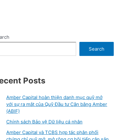
arch
Search
ecent Posts
Amber Capital hoàn thiện danh mục quỹ mở
với sự ra mắt của Quỹ Đầu tư Cân bằng Amber
(ABIF)
Chính sách Bảo vệ Dữ liệu cá nhân
Amber Capital và TCBS hợp tác phân phối
chứng chỉ quỹ mở, mở rộng cơ hội tiếp cận sản