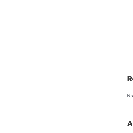
R
No
A