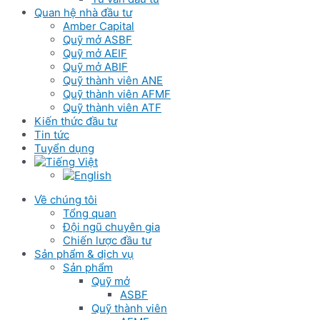
Quan hệ nhà đầu tư
Amber Capital
Quỹ mở ASBF
Quỹ mở AEIF
Quỹ mở ABIF
Quỹ thành viên ANE
Quỹ thành viên AFMF
Quỹ thành viên ATF
Kiến thức đầu tư
Tin tức
Tuyển dụng
Về chúng tôi
Tổng quan
Đội ngũ chuyên gia
Chiến lược đầu tư
Sản phẩm & dịch vụ
Sản phẩm
Quỹ mở
ASBF
Quỹ thành viên