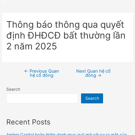
Thông báo thông qua quyết
định ĐHĐCĐ bất thường lần
2 năm 2025
←
Previous Quan
Next Quan hệ cổ
Post
hệ cổ đông
đông
→
navigation
Search
Search
Recent Posts
Amber Capital hoàn thiện danh mục quỹ mở với sự ra mắt của