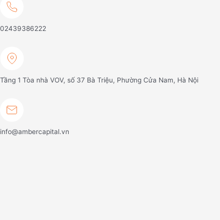
02439386222
Tầng 1 Tòa nhà VOV, số 37 Bà Triệu, Phường Cửa Nam, Hà Nội
info@ambercapital.vn
Về chúng tôi
Tổng quan
Đội ngũ chuyên gia
Chiến lược đầu tư
Sản phẩm & dịch vụ
Sản phẩm