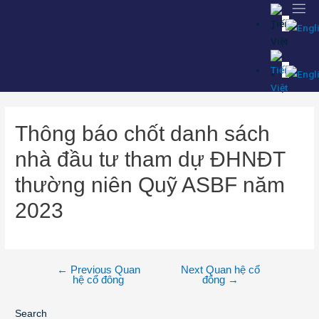
Thông báo chốt danh sách
nhà đầu tư tham dự ĐHNĐT
thường niên Quỹ ASBF năm
2023
←
Previous Quan
Next Quan hệ cổ
hệ cổ đông
đông
→
Search