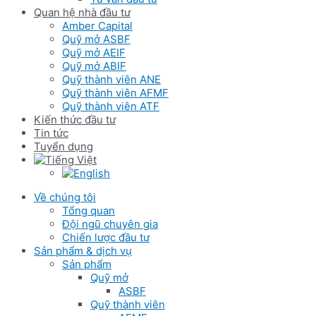
Quan hệ nhà đầu tư
Amber Capital
Quỹ mở ASBF
Quỹ mở AEIF
Quỹ mở ABIF
Quỹ thành viên ANE
Quỹ thành viên AFMF
Quỹ thành viên ATF
Kiến thức đầu tư
Tin tức
Tuyển dụng
Về chúng tôi
Tổng quan
Đội ngũ chuyên gia
Chiến lược đầu tư
Sản phẩm & dịch vụ
Sản phẩm
Quỹ mở
ASBF
Quỹ thành viên