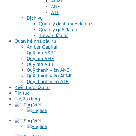
AFMF
ANE
ATF
Dịch vụ
Quản lý danh mục đầu tư
Quản lý quỹ đầu tư
Tư vấn đầu tư
Quan hệ nhà đầu tư
Amber Capital
Quỹ mở ASBF
Quỹ mở AEIF
Quỹ mở ABIF
Quỹ thành viên ANE
Quỹ thành viên AFMF
Quỹ thành viên ATF
Kiến thức đầu tư
Tin tức
Tuyển dụng