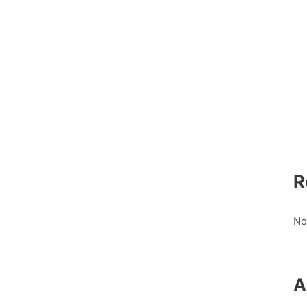
R
No
A