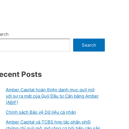
arch
Search
ecent Posts
Amber Capital hoàn thiện danh mục quỹ mở
với sự ra mắt của Quỹ Đầu tư Cân bằng Amber
(ABIF)
Chính sách Bảo vệ Dữ liệu cá nhân
Amber Capital và TCBS hợp tác phân phối
chứng chỉ quỹ mở, mở rộng cơ hội tiếp cận sản