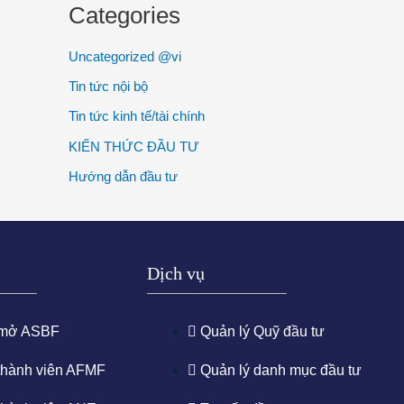
Categories
Uncategorized @vi
Tin tức nội bộ
Tin tức kinh tế/tài chính
KIẾN THỨC ĐẦU TƯ
Hướng dẫn đầu tư
Dịch vụ
 mở ASBF
Quản lý Quỹ đầu tư
thành viên AFMF
Quản lý danh mục đầu tư