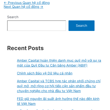
Post
←
Previous Quan hệ cổ đông
navigation
Next Quan hệ cổ đông
→
Search
Search
Recent Posts
Amber Capital hoàn thiện danh mục quỹ mở với sự ra
mắt của Quỹ Đầu tư Cân bằng Amber (ABIF)
Chính sách Bảo vệ Dữ liệu cá nhân
Amber Capital và TCBS hợp tác phân phối chứng chỉ
quỹ mở, mở rộng cơ hội tiếp cận sản phẩm đầu tư
chuyên nghiệp cho nhà đầu tư Việt Nam
FED giữ nguyên lãi suất ảnh hưởng thế nào đến kinh
tế Việt Nam