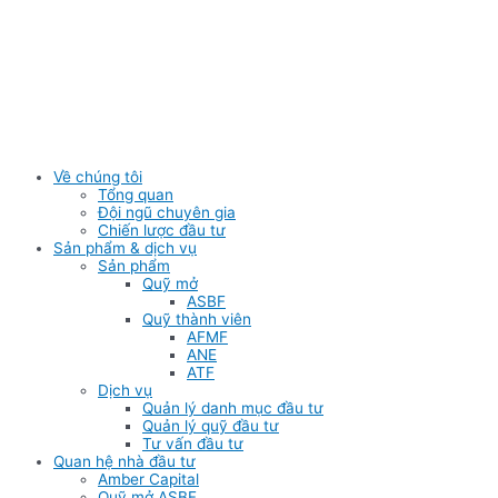
Skip
to
content
Về chúng tôi
Tổng quan
Đội ngũ chuyên gia
Chiến lược đầu tư
Sản phẩm & dịch vụ
Sản phẩm
Quỹ mở
ASBF
Quỹ thành viên
AFMF
ANE
ATF
Dịch vụ
Quản lý danh mục đầu tư
Quản lý quỹ đầu tư
Tư vấn đầu tư
Quan hệ nhà đầu tư
Amber Capital
Quỹ mở ASBF