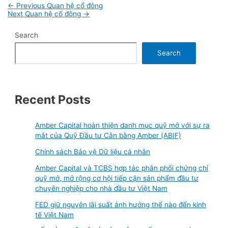
Post
←
Previous Quan hệ cổ đông
navigation
Next Quan hệ cổ đông
→
Search
Search
Recent Posts
Amber Capital hoàn thiện danh mục quỹ mở với sự ra
mắt của Quỹ Đầu tư Cân bằng Amber (ABIF)
Chính sách Bảo vệ Dữ liệu cá nhân
Amber Capital và TCBS hợp tác phân phối chứng chỉ
quỹ mở, mở rộng cơ hội tiếp cận sản phẩm đầu tư
chuyên nghiệp cho nhà đầu tư Việt Nam
FED giữ nguyên lãi suất ảnh hưởng thế nào đến kinh
tế Việt Nam