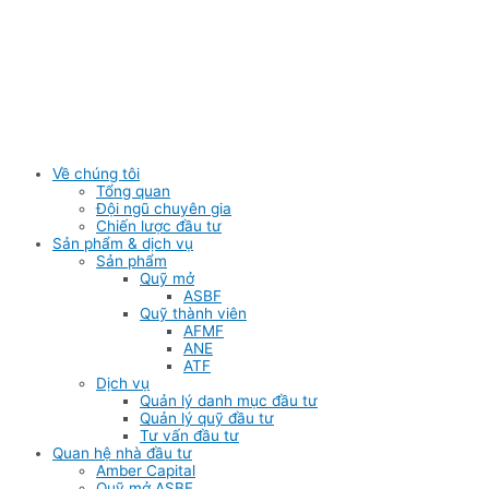
Skip
to
content
Về chúng tôi
Tổng quan
Đội ngũ chuyên gia
Chiến lược đầu tư
Sản phẩm & dịch vụ
Sản phẩm
Quỹ mở
ASBF
Quỹ thành viên
AFMF
ANE
ATF
Dịch vụ
Quản lý danh mục đầu tư
Quản lý quỹ đầu tư
Tư vấn đầu tư
Quan hệ nhà đầu tư
Amber Capital
Quỹ mở ASBF