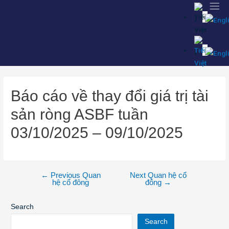
Báo cáo về thay đổi giá trị tài
sản ròng ASBF tuần
03/10/2025 – 09/10/2025
←
Previous Quan
Next Quan hệ cổ
hệ cổ đông
đông
→
Search
Search