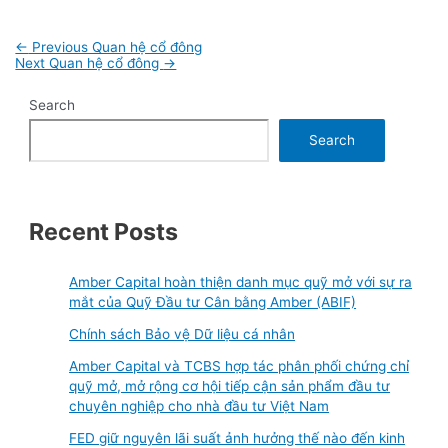
Post
←
Previous Quan hệ cổ đông
navigation
Next Quan hệ cổ đông
→
Search
Search
Recent Posts
Amber Capital hoàn thiện danh mục quỹ mở với sự ra
mắt của Quỹ Đầu tư Cân bằng Amber (ABIF)
Chính sách Bảo vệ Dữ liệu cá nhân
Amber Capital và TCBS hợp tác phân phối chứng chỉ
quỹ mở, mở rộng cơ hội tiếp cận sản phẩm đầu tư
chuyên nghiệp cho nhà đầu tư Việt Nam
FED giữ nguyên lãi suất ảnh hưởng thế nào đến kinh