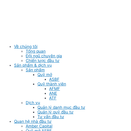
Skip
to
content
Về chúng tôi
Tổng quan
Đội ngũ chuyên gia
Chiến lược đầu tư
Sản phẩm & dịch vụ
Sản phẩm
Quỹ mở
ASBF
Quỹ thành viên
AFMF
ANE
ATF
Dịch vụ
Quản lý danh mục đầu tư
Quản lý quỹ đầu tư
Tư vấn đầu tư
Quan hệ nhà đầu tư
Amber Capital
Quỹ mở ASBF