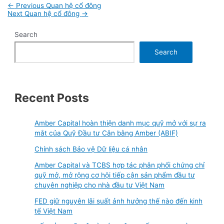
Post
←
Previous Quan hệ cổ đông
navigation
Next Quan hệ cổ đông
→
Search
Search
Recent Posts
Amber Capital hoàn thiện danh mục quỹ mở với sự ra
mắt của Quỹ Đầu tư Cân bằng Amber (ABIF)
Chính sách Bảo vệ Dữ liệu cá nhân
Amber Capital và TCBS hợp tác phân phối chứng chỉ
quỹ mở, mở rộng cơ hội tiếp cận sản phẩm đầu tư
chuyên nghiệp cho nhà đầu tư Việt Nam
FED giữ nguyên lãi suất ảnh hưởng thế nào đến kinh
tế Việt Nam