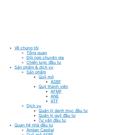
Skip
to
content
Về chúng tôi
Tổng quan
Đội ngũ chuyên gia
Chiến lược đầu tư
Sản phẩm & dịch vụ
Sản phẩm
Quỹ mở
ASBF
Quỹ thành viên
AFMF
ANE
ATF
Dịch vụ
Quản lý danh mục đầu tư
Quản lý quỹ đầu tư
Tư vấn đầu tư
Quan hệ nhà đầu tư
Amber Capital
Quỹ mở ASBF