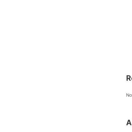
R
No
A