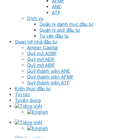
AFMF
ANE
ATF
Dịch vụ
Quản lý danh mục đầu tư
Quản lý quỹ đầu tư
Tư vấn đầu tư
Quan hệ nhà đầu tư
Amber Capital
Quỹ mở ASBF
Quỹ mở AEIF
Quỹ mở ABIF
Quỹ thành viên ANE
Quỹ thành viên AFMF
Quỹ thành viên ATF
Kiến thức đầu tư
Tin tức
Tuyển dụng