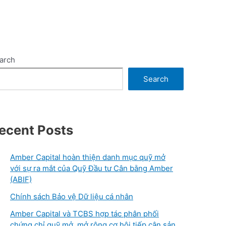
arch
Search
ecent Posts
Amber Capital hoàn thiện danh mục quỹ mở
với sự ra mắt của Quỹ Đầu tư Cân bằng Amber
(ABIF)
Chính sách Bảo vệ Dữ liệu cá nhân
Amber Capital và TCBS hợp tác phân phối
chứng chỉ quỹ mở, mở rộng cơ hội tiếp cận sản