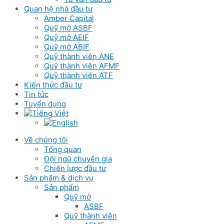
Quan hệ nhà đầu tư
Amber Capital
Quỹ mở ASBF
Quỹ mở AEIF
Quỹ mở ABIF
Quỹ thành viên ANE
Quỹ thành viên AFMF
Quỹ thành viên ATF
Kiến thức đầu tư
Tin tức
Tuyển dụng
Về chúng tôi
Tổng quan
Đội ngũ chuyên gia
Chiến lược đầu tư
Sản phẩm & dịch vụ
Sản phẩm
Quỹ mở
ASBF
Quỹ thành viên