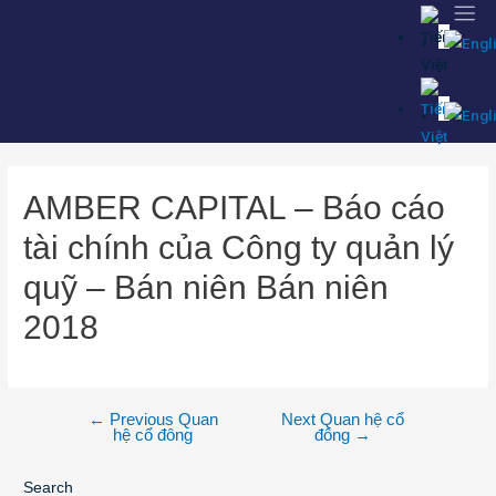
AMBER CAPITAL – Báo cáo
tài chính của Công ty quản lý
quỹ – Bán niên Bán niên
2018
←
Previous Quan
Next Quan hệ cổ
hệ cổ đông
đông
→
Search