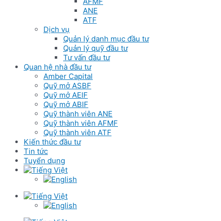
AFMF
ANE
ATF
Dịch vụ
Quản lý danh mục đầu tư
Quản lý quỹ đầu tư
Tư vấn đầu tư
Quan hệ nhà đầu tư
Amber Capital
Quỹ mở ASBF
Quỹ mở AEIF
Quỹ mở ABIF
Quỹ thành viên ANE
Quỹ thành viên AFMF
Quỹ thành viên ATF
Kiến thức đầu tư
Tin tức
Tuyển dụng