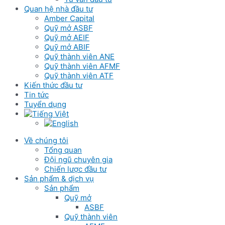
Quan hệ nhà đầu tư
Amber Capital
Quỹ mở ASBF
Quỹ mở AEIF
Quỹ mở ABIF
Quỹ thành viên ANE
Quỹ thành viên AFMF
Quỹ thành viên ATF
Kiến thức đầu tư
Tin tức
Tuyển dụng
Về chúng tôi
Tổng quan
Đội ngũ chuyên gia
Chiến lược đầu tư
Sản phẩm & dịch vụ
Sản phẩm
Quỹ mở
ASBF
Quỹ thành viên