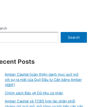
arch
Search
ecent Posts
Amber Capital hoàn thiện danh mục quỹ mở
với sự ra mắt của Quỹ Đầu tư Cân bằng Amber
(ABIF)
Chính sách Bảo vệ Dữ liệu cá nhân
Amber Capital và TCBS hợp tác phân phối
chứng chỉ quỹ mở, mở rộng cơ hội tiếp cận sản