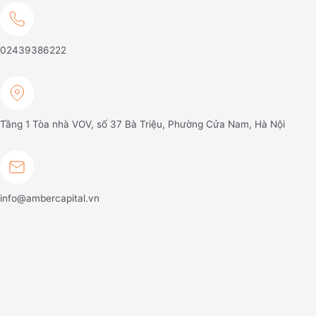
02439386222
Tầng 1 Tòa nhà VOV, số 37 Bà Triệu, Phường Cửa Nam, Hà Nội
info@ambercapital.vn
Về chúng tôi
Tổng quan
Đội ngũ chuyên gia
Chiến lược đầu tư
Sản phẩm & dịch vụ