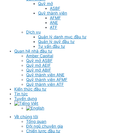
Quỹ mở
ASBF
Quỹ thành viên
AFMF
ANE
ATF
Dịch vụ
Quản lý danh mục đầu tư
Quản lý quỹ đầu tư
Tư vấn đầu tư
Quan hệ nhà đầu tư
Amber Capital
Quỹ mở ASBF
Quỹ mở AEIF
Quỹ mở ABIF
Quỹ thành viên ANE
Quỹ thành viên AFMF
Quỹ thành viên ATF
Kiến thức đầu tư
Tin tức
Tuyển dụng
Về chúng tôi
Tổng quan
Đội ngũ chuyên gia
Chiến lược đầu tư