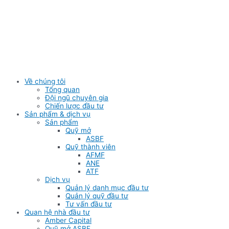
Skip
to
content
Về chúng tôi
Tổng quan
Đội ngũ chuyên gia
Chiến lược đầu tư
Sản phẩm & dịch vụ
Sản phẩm
Quỹ mở
ASBF
Quỹ thành viên
AFMF
ANE
ATF
Dịch vụ
Quản lý danh mục đầu tư
Quản lý quỹ đầu tư
Tư vấn đầu tư
Quan hệ nhà đầu tư
Amber Capital
Quỹ mở ASBF