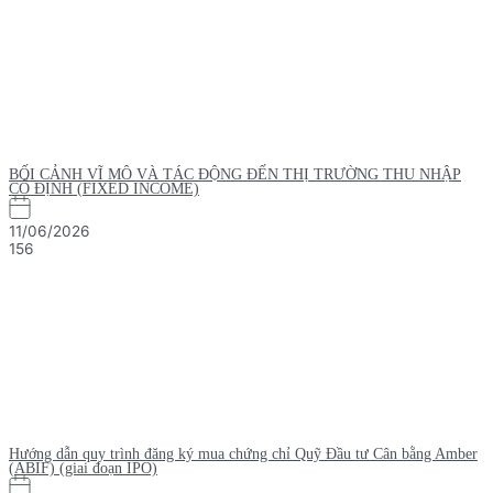
BỐI CẢNH VĨ MÔ VÀ TÁC ĐỘNG ĐẾN THỊ TRƯỜNG THU NHẬP
CỐ ĐỊNH (FIXED INCOME)
11/06/2026
156
Hướng dẫn quy trình đăng ký mua chứng chỉ Quỹ Đầu tư Cân bằng Amber
(ABIF) (giai đoạn IPO)