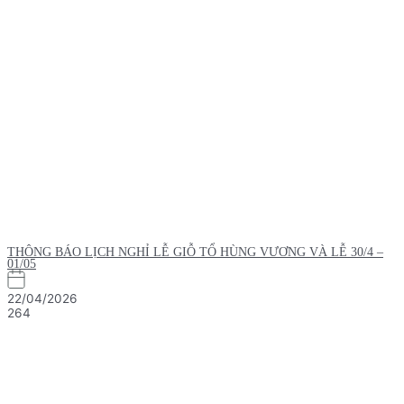
THÔNG BÁO LỊCH NGHỈ LỄ GIỖ TỔ HÙNG VƯƠNG VÀ LỄ 30/4 –
01/05
22/04/2026
264