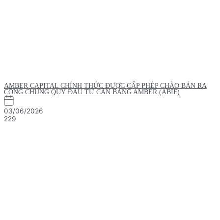
AMBER CAPITAL CHÍNH THỨC ĐƯỢC CẤP PHÉP CHÀO BÁN RA
CÔNG CHÚNG QUỸ ĐẦU TƯ CÂN BẰNG AMBER (ABIF)
03/06/2026
229