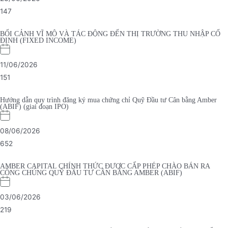
147
BỐI CẢNH VĨ MÔ VÀ TÁC ĐỘNG ĐẾN THỊ TRƯỜNG THU NHẬP CỐ
ĐỊNH (FIXED INCOME)
11/06/2026
151
Hướng dẫn quy trình đăng ký mua chứng chỉ Quỹ Đầu tư Cân bằng Amber
(ABIF) (giai đoạn IPO)
08/06/2026
652
AMBER CAPITAL CHÍNH THỨC ĐƯỢC CẤP PHÉP CHÀO BÁN RA
CÔNG CHÚNG QUỸ ĐẦU TƯ CÂN BẰNG AMBER (ABIF)
03/06/2026
219