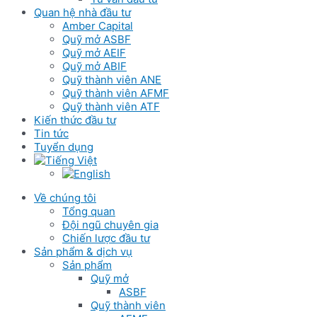
Quan hệ nhà đầu tư
Amber Capital
Quỹ mở ASBF
Quỹ mở AEIF
Quỹ mở ABIF
Quỹ thành viên ANE
Quỹ thành viên AFMF
Quỹ thành viên ATF
Kiến thức đầu tư
Tin tức
Tuyển dụng
Về chúng tôi
Tổng quan
Đội ngũ chuyên gia
Chiến lược đầu tư
Sản phẩm & dịch vụ
Sản phẩm
Quỹ mở
ASBF
Quỹ thành viên