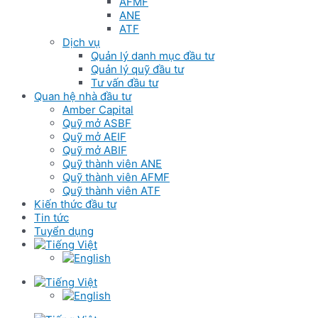
AFMF
ANE
ATF
Dịch vụ
Quản lý danh mục đầu tư
Quản lý quỹ đầu tư
Tư vấn đầu tư
Quan hệ nhà đầu tư
Amber Capital
Quỹ mở ASBF
Quỹ mở AEIF
Quỹ mở ABIF
Quỹ thành viên ANE
Quỹ thành viên AFMF
Quỹ thành viên ATF
Kiến thức đầu tư
Tin tức
Tuyển dụng