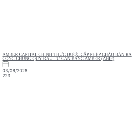
AMBER CAPITAL CHÍNH THỨC ĐƯỢC CẤP PHÉP CHÀO BÁN RA
CÔNG CHÚNG QUỸ ĐẦU TƯ CÂN BẰNG AMBER (ABIF)
03/06/2026
223