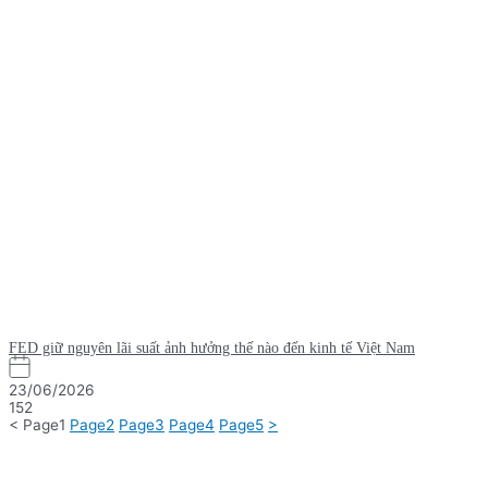
FED giữ nguyên lãi suất ảnh hưởng thế nào đến kinh tế Việt Nam
23/06/2026
152
<
Page
1
Page
2
Page
3
Page
4
Page
5
>