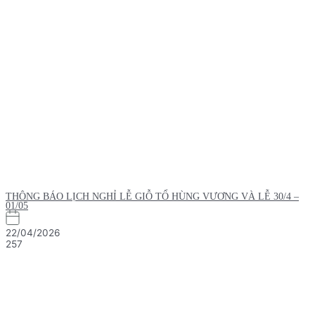
THÔNG BÁO LỊCH NGHỈ LỄ GIỖ TỔ HÙNG VƯƠNG VÀ LỄ 30/4 –
01/05
22/04/2026
257