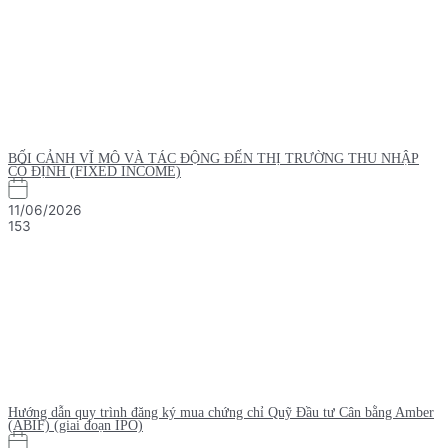
BỐI CẢNH VĨ MÔ VÀ TÁC ĐỘNG ĐẾN THỊ TRƯỜNG THU NHẬP
CỐ ĐỊNH (FIXED INCOME)
11/06/2026
153
Hướng dẫn quy trình đăng ký mua chứng chỉ Quỹ Đầu tư Cân bằng Amber
(ABIF) (giai đoạn IPO)