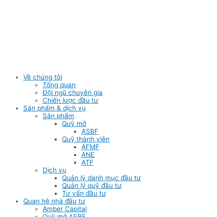
Skip
to
content
Về chúng tôi
Tổng quan
Đội ngũ chuyên gia
Chiến lược đầu tư
Sản phẩm & dịch vụ
Sản phẩm
Quỹ mở
ASBF
Quỹ thành viên
AFMF
ANE
ATF
Dịch vụ
Quản lý danh mục đầu tư
Quản lý quỹ đầu tư
Tư vấn đầu tư
Quan hệ nhà đầu tư
Amber Capital
Quỹ mở ASBF