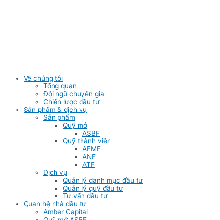
Skip
to
content
Về chúng tôi
Tổng quan
Đội ngũ chuyên gia
Chiến lược đầu tư
Sản phẩm & dịch vụ
Sản phẩm
Quỹ mở
ASBF
Quỹ thành viên
AFMF
ANE
ATF
Dịch vụ
Quản lý danh mục đầu tư
Quản lý quỹ đầu tư
Tư vấn đầu tư
Quan hệ nhà đầu tư
Amber Capital
Quỹ mở ASBF