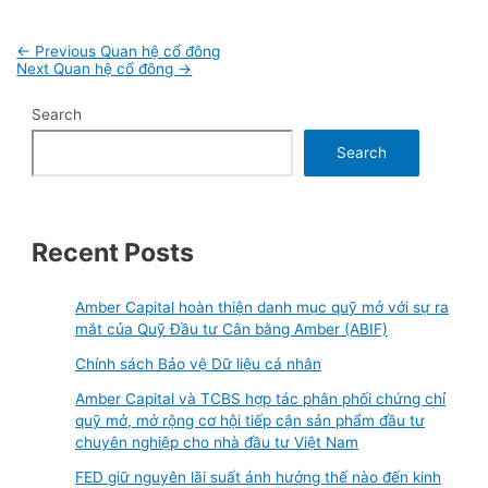
Post
←
Previous Quan hệ cổ đông
navigation
Next Quan hệ cổ đông
→
Search
Search
Recent Posts
Amber Capital hoàn thiện danh mục quỹ mở với sự ra
mắt của Quỹ Đầu tư Cân bằng Amber (ABIF)
Chính sách Bảo vệ Dữ liệu cá nhân
Amber Capital và TCBS hợp tác phân phối chứng chỉ
quỹ mở, mở rộng cơ hội tiếp cận sản phẩm đầu tư
chuyên nghiệp cho nhà đầu tư Việt Nam
FED giữ nguyên lãi suất ảnh hưởng thế nào đến kinh