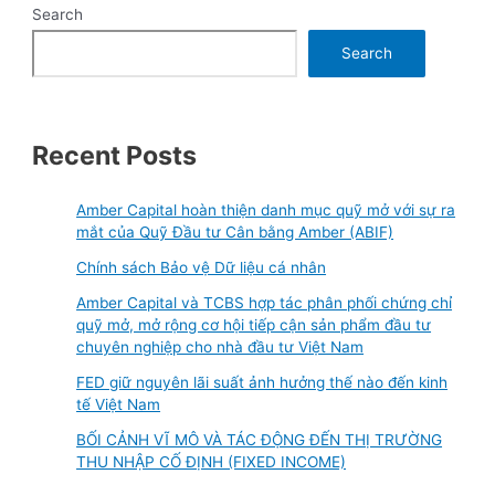
Search
Search
Recent Posts
Amber Capital hoàn thiện danh mục quỹ mở với sự ra
mắt của Quỹ Đầu tư Cân bằng Amber (ABIF)
Chính sách Bảo vệ Dữ liệu cá nhân
Amber Capital và TCBS hợp tác phân phối chứng chỉ
quỹ mở, mở rộng cơ hội tiếp cận sản phẩm đầu tư
chuyên nghiệp cho nhà đầu tư Việt Nam
FED giữ nguyên lãi suất ảnh hưởng thế nào đến kinh
tế Việt Nam
BỐI CẢNH VĨ MÔ VÀ TÁC ĐỘNG ĐẾN THỊ TRƯỜNG
THU NHẬP CỐ ĐỊNH (FIXED INCOME)