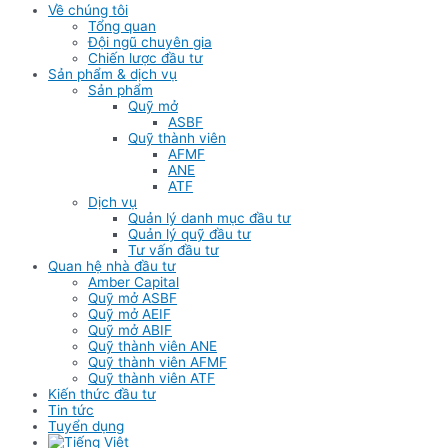
Về chúng tôi
Tổng quan
Đội ngũ chuyên gia
Chiến lược đầu tư
Sản phẩm & dịch vụ
Sản phẩm
Quỹ mở
ASBF
Quỹ thành viên
AFMF
ANE
ATF
Dịch vụ
Quản lý danh mục đầu tư
Quản lý quỹ đầu tư
Tư vấn đầu tư
Quan hệ nhà đầu tư
Amber Capital
Quỹ mở ASBF
Quỹ mở AEIF
Quỹ mở ABIF
Quỹ thành viên ANE
Quỹ thành viên AFMF
Quỹ thành viên ATF
Kiến thức đầu tư
Tin tức
Tuyển dụng