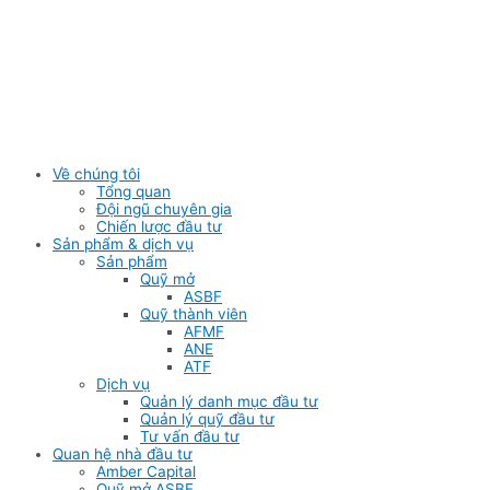
Skip
to
content
Về chúng tôi
Tổng quan
Đội ngũ chuyên gia
Chiến lược đầu tư
Sản phẩm & dịch vụ
Sản phẩm
Quỹ mở
ASBF
Quỹ thành viên
AFMF
ANE
ATF
Dịch vụ
Quản lý danh mục đầu tư
Quản lý quỹ đầu tư
Tư vấn đầu tư
Quan hệ nhà đầu tư
Amber Capital
Quỹ mở ASBF