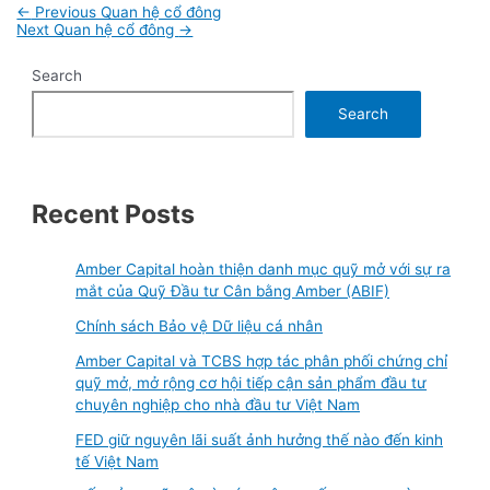
Post
←
Previous Quan hệ cổ đông
navigation
Next Quan hệ cổ đông
→
Search
Search
Recent Posts
Amber Capital hoàn thiện danh mục quỹ mở với sự ra
mắt của Quỹ Đầu tư Cân bằng Amber (ABIF)
Chính sách Bảo vệ Dữ liệu cá nhân
Amber Capital và TCBS hợp tác phân phối chứng chỉ
quỹ mở, mở rộng cơ hội tiếp cận sản phẩm đầu tư
chuyên nghiệp cho nhà đầu tư Việt Nam
FED giữ nguyên lãi suất ảnh hưởng thế nào đến kinh
tế Việt Nam