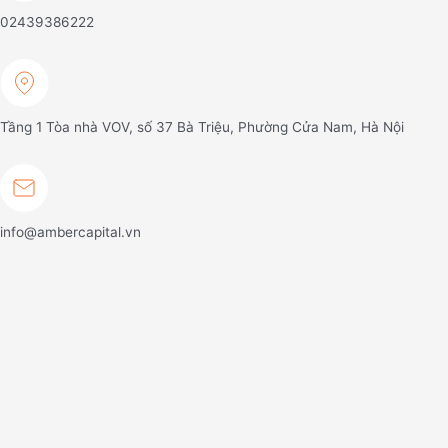
02439386222
Tầng 1 Tòa nhà VOV, số 37 Bà Triệu, Phường Cửa Nam, Hà Nội
info@ambercapital.vn
Về chúng tôi
Tổng quan
Đội ngũ chuyên gia
Chiến lược đầu tư
Sản phẩm & dịch vụ
Sản phẩm
Quỹ mở