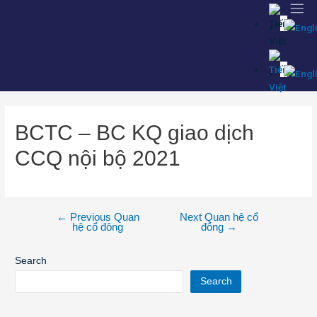
BCTC – BC KQ giao dịch
CCQ nội bộ 2021
←
Previous Quan
Next Quan hệ cổ
hệ cổ đông
đông
→
Search
Search