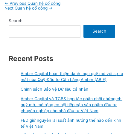
Post
←
Previous Quan hệ cổ đông
navigation
Next Quan hệ cổ đông
→
Search
Search
Recent Posts
Amber Capital hoàn thiện danh mục quỹ mở với sự ra
mắt của Quỹ Đầu tư Cân bằng Amber (ABIF)
Chính sách Bảo vệ Dữ liệu cá nhân
Amber Capital và TCBS hợp tác phân phối chứng chỉ
quỹ mở, mở rộng cơ hội tiếp cận sản phẩm đầu tư
chuyên nghiệp cho nhà đầu tư Việt Nam
FED giữ nguyên lãi suất ảnh hưởng thế nào đến kinh
tế Việt Nam