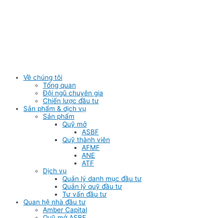
Skip
to
content
Về chúng tôi
Tổng quan
Đội ngũ chuyên gia
Chiến lược đầu tư
Sản phẩm & dịch vụ
Sản phẩm
Quỹ mở
ASBF
Quỹ thành viên
AFMF
ANE
ATF
Dịch vụ
Quản lý danh mục đầu tư
Quản lý quỹ đầu tư
Tư vấn đầu tư
Quan hệ nhà đầu tư
Amber Capital
Quỹ mở ASBF