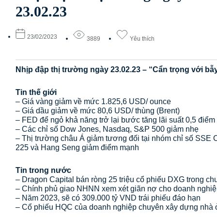
23.02.23
23/02/2023
3889
Yêu thích
Nhịp đập thị trường ngày 23.02.23 – “Cẩn trọng với bẫy
Tin thế giới
– Giá vàng giảm về mức 1.825,6 USD/ ounce
– Giá dầu giảm về mức 80,6 USD/ thùng (Brent)
– FED để ngỏ khả năng trở lại bước tăng lãi suất 0,5 điểm
– Các chỉ số Dow Jones, Nasdaq, S&P 500 giảm nhẹ
– Thị trường châu Á giảm tương đối tại nhóm chỉ số SSE 
225 và Hang Seng giảm điểm mạnh
Tin trong nước
– Dragon Capital bán ròng 25 triệu cổ phiếu DXG trong ch
– Chính phủ giao NHNN xem xét giãn nợ cho doanh nghi
– Năm 2023, sẽ có 309.000 tỷ VND trái phiếu đáo hạn
– Cổ phiếu HQC của doanh nghiệp chuyên xây dựng nhà ở x