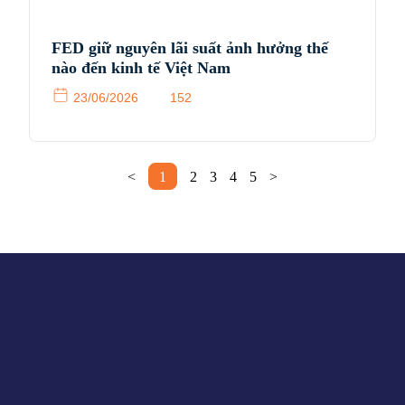
FED giữ nguyên lãi suất ảnh hưởng thế
nào đến kinh tế Việt Nam
23/06/2026
152
<
1
2
3
4
5
>