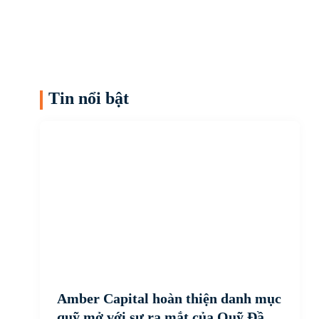
Tin nổi bật
Amber Capital hoàn thiện danh mục
quỹ mở với sự ra mắt của Quỹ Đầu