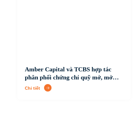
Amber Capital và TCBS hợp tác
phân phối chứng chỉ quỹ mở, mở
rộng cơ hội tiếp cận sản phẩm đầu
Chi tiết
tư chuyên nghiệp cho nhà đầu tư
Việt Nam