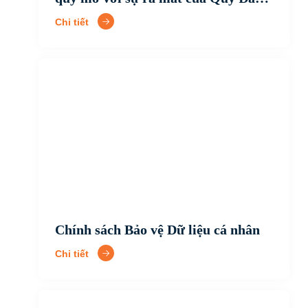
tư Cân bằng Amber (ABIF)
Chi tiết
Chính sách Bảo vệ Dữ liệu cá nhân
Chi tiết