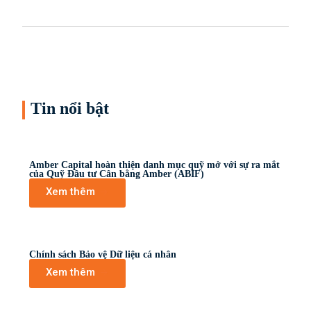
ebook
Tin nổi bật
egram
Amber Capital hoàn thiện danh mục quỹ mở với sự ra mắt
của Quỹ Đầu tư Cân bằng Amber (ABIF)
Xem thêm
Chính sách Bảo vệ Dữ liệu cá nhân
Xem thêm