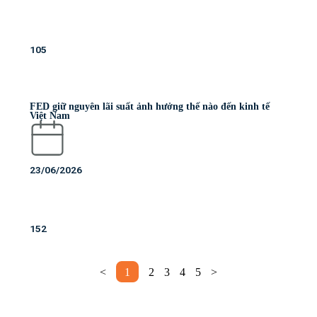
105
FED giữ nguyên lãi suất ảnh hưởng thế nào đến kinh tế
Việt Nam
23/06/2026
152
<
1
2
3
4
5
>