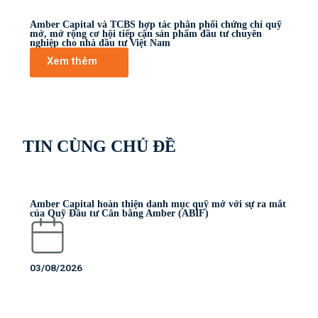
Amber Capital và TCBS hợp tác phân phối chứng chỉ quỹ
mở, mở rộng cơ hội tiếp cận sản phẩm đầu tư chuyên
nghiệp cho nhà đầu tư Việt Nam
Xem thêm
TIN CÙNG CHỦ ĐỀ
Amber Capital hoàn thiện danh mục quỹ mở với sự ra mắt
của Quỹ Đầu tư Cân bằng Amber (ABIF)
03/08/2026