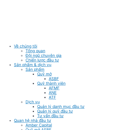
Skip
to
content
Về chúng tôi
Tổng quan
Đội ngũ chuyên gia
Chiến lược đầu tư
Sản phẩm & dịch vụ
Sản phẩm
Quỹ mở
ASBF
Quỹ thành viên
AFMF
ANE
ATF
Dịch vụ
Quản lý danh mục đầu tư
Quản lý quỹ đầu tư
Tư vấn đầu tư
Quan hệ nhà đầu tư
Amber Capital
Quỹ mở ASBF