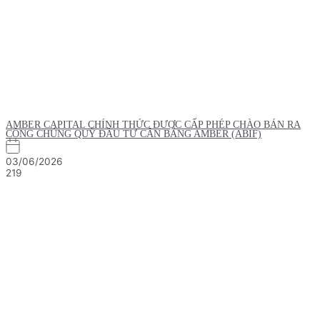
AMBER CAPITAL CHÍNH THỨC ĐƯỢC CẤP PHÉP CHÀO BÁN RA
CÔNG CHÚNG QUỸ ĐẦU TƯ CÂN BẰNG AMBER (ABIF)
03/06/2026
219