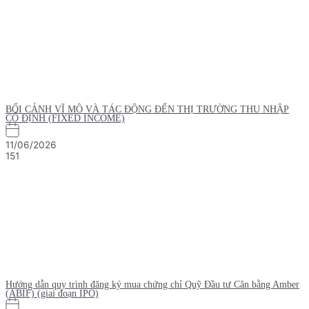
BỐI CẢNH VĨ MÔ VÀ TÁC ĐỘNG ĐẾN THỊ TRƯỜNG THU NHẬP
CỐ ĐỊNH (FIXED INCOME)
11/06/2026
151
Hướng dẫn quy trình đăng ký mua chứng chỉ Quỹ Đầu tư Cân bằng Amber
(ABIF) (giai đoạn IPO)