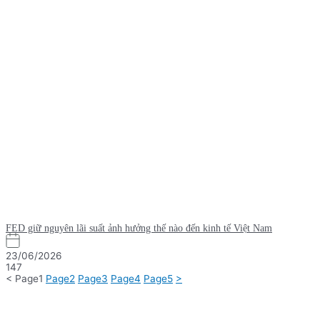
FED giữ nguyên lãi suất ảnh hưởng thế nào đến kinh tế Việt Nam
23/06/2026
147
<
Page
1
Page
2
Page
3
Page
4
Page
5
>