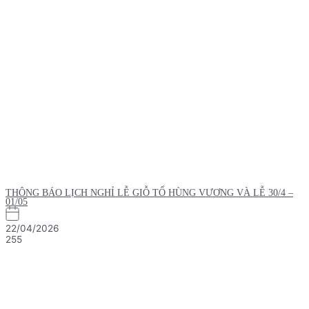
THÔNG BÁO LỊCH NGHỈ LỄ GIỖ TỔ HÙNG VƯƠNG VÀ LỄ 30/4 –
01/05
22/04/2026
255