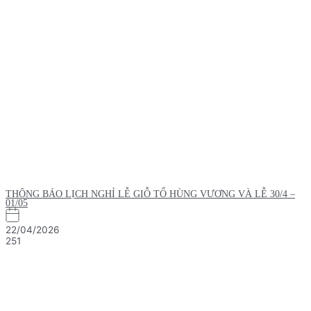
THÔNG BÁO LỊCH NGHỈ LỄ GIỖ TỔ HÙNG VƯƠNG VÀ LỄ 30/4 –
01/05
22/04/2026
251