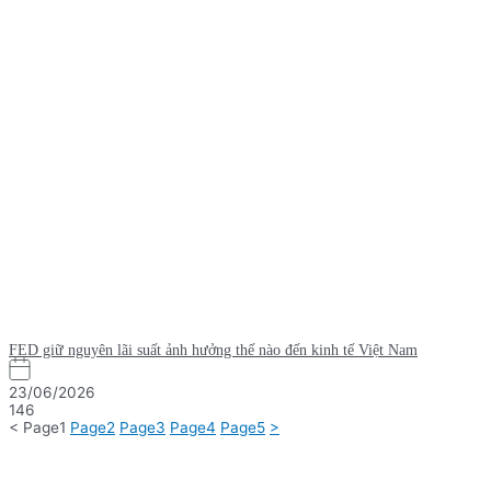
FED giữ nguyên lãi suất ảnh hưởng thế nào đến kinh tế Việt Nam
23/06/2026
146
<
Page
1
Page
2
Page
3
Page
4
Page
5
>