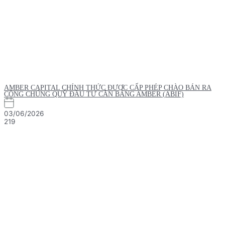
AMBER CAPITAL CHÍNH THỨC ĐƯỢC CẤP PHÉP CHÀO BÁN RA
CÔNG CHÚNG QUỸ ĐẦU TƯ CÂN BẰNG AMBER (ABIF)
03/06/2026
219