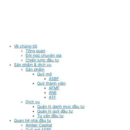
Skip
to
content
Về chúng tôi
Tổng quan
Đội ngũ chuyên gia
Chiến lược đầu tư
Sản phẩm & dịch vụ
Sản phẩm
Quỹ mở
ASBF
Quỹ thành viên
AFMF
ANE
ATF
Dịch vụ
Quản lý danh mục đầu tư
Quản lý quỹ đầu tư
Tư vấn đầu tư
Quan hệ nhà đầu tư
Amber Capital
Quỹ mở ASBF