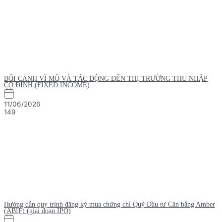
BỐI CẢNH VĨ MÔ VÀ TÁC ĐỘNG ĐẾN THỊ TRƯỜNG THU NHẬP
CỐ ĐỊNH (FIXED INCOME)
11/06/2026
149
Hướng dẫn quy trình đăng ký mua chứng chỉ Quỹ Đầu tư Cân bằng Amber
(ABIF) (giai đoạn IPO)