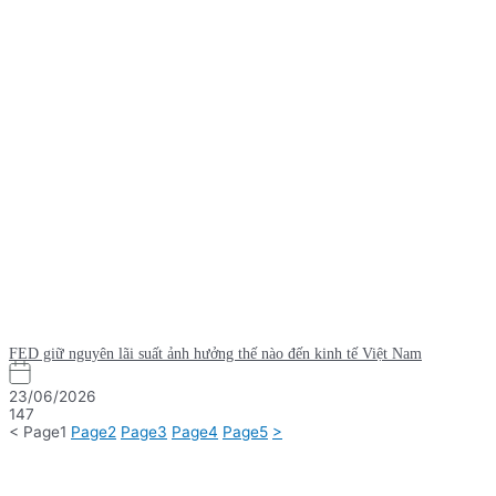
FED giữ nguyên lãi suất ảnh hưởng thế nào đến kinh tế Việt Nam
23/06/2026
147
<
Page
1
Page
2
Page
3
Page
4
Page
5
>