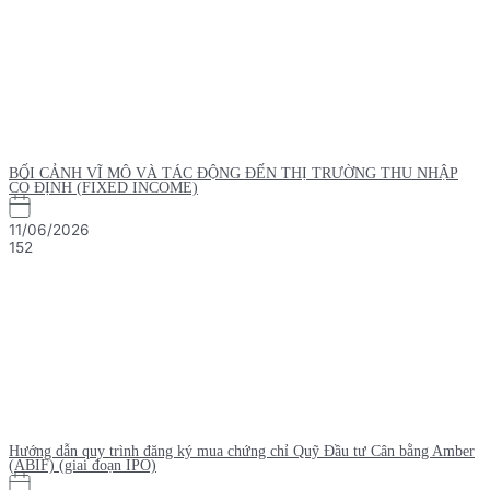
BỐI CẢNH VĨ MÔ VÀ TÁC ĐỘNG ĐẾN THỊ TRƯỜNG THU NHẬP
CỐ ĐỊNH (FIXED INCOME)
11/06/2026
152
Hướng dẫn quy trình đăng ký mua chứng chỉ Quỹ Đầu tư Cân bằng Amber
(ABIF) (giai đoạn IPO)