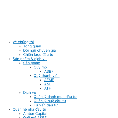
Skip
to
content
Về chúng tôi
Tổng quan
Đội ngũ chuyên gia
Chiến lược đầu tư
Sản phẩm & dịch vụ
Sản phẩm
Quỹ mở
ASBF
Quỹ thành viên
AFMF
ANE
ATF
Dịch vụ
Quản lý danh mục đầu tư
Quản lý quỹ đầu tư
Tư vấn đầu tư
Quan hệ nhà đầu tư
Amber Capital
Quỹ mở ASBF