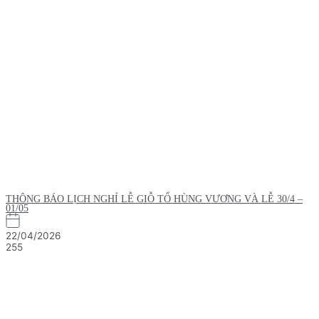
THÔNG BÁO LỊCH NGHỈ LỄ GIỖ TỔ HÙNG VƯƠNG VÀ LỄ 30/4 –
01/05
22/04/2026
255