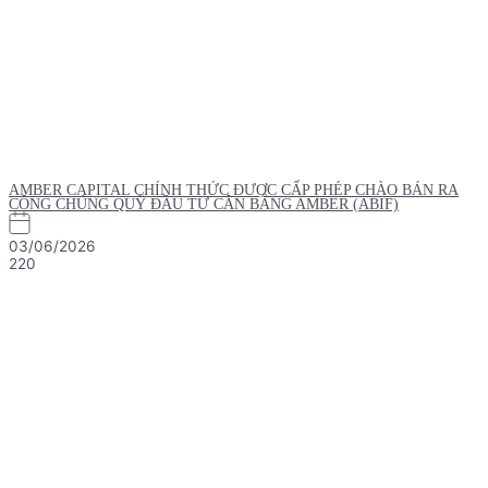
AMBER CAPITAL CHÍNH THỨC ĐƯỢC CẤP PHÉP CHÀO BÁN RA
CÔNG CHÚNG QUỸ ĐẦU TƯ CÂN BẰNG AMBER (ABIF)
03/06/2026
220