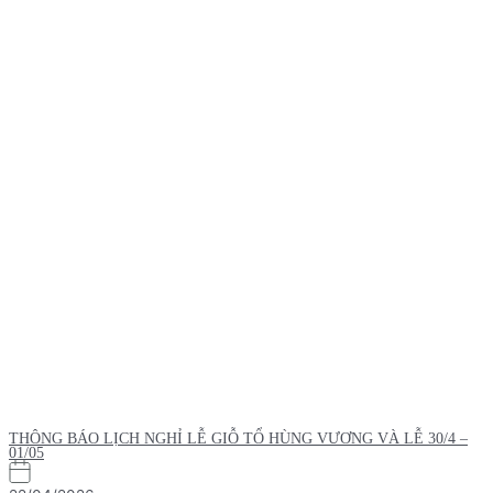
THÔNG BÁO LỊCH NGHỈ LỄ GIỖ TỔ HÙNG VƯƠNG VÀ LỄ 30/4 –
01/05