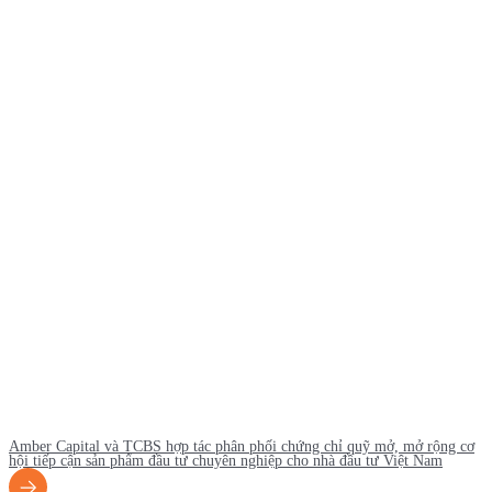
Amber Capital và TCBS hợp tác phân phối chứng chỉ quỹ mở, mở rộng cơ
hội tiếp cận sản phẩm đầu tư chuyên nghiệp cho nhà đầu tư Việt Nam