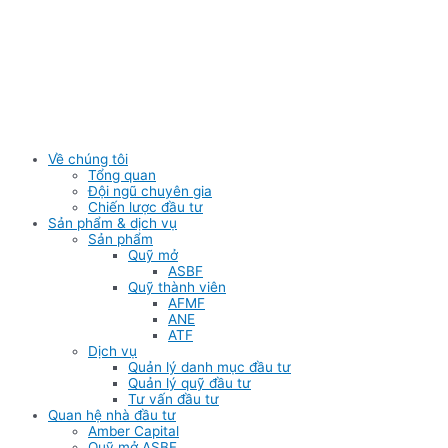
Skip
to
content
Về chúng tôi
Tổng quan
Đội ngũ chuyên gia
Chiến lược đầu tư
Sản phẩm & dịch vụ
Sản phẩm
Quỹ mở
ASBF
Quỹ thành viên
AFMF
ANE
ATF
Dịch vụ
Quản lý danh mục đầu tư
Quản lý quỹ đầu tư
Tư vấn đầu tư
Quan hệ nhà đầu tư
Amber Capital
Quỹ mở ASBF