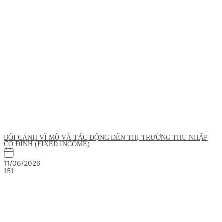
BỐI CẢNH VĨ MÔ VÀ TÁC ĐỘNG ĐẾN THỊ TRƯỜNG THU NHẬP
CỐ ĐỊNH (FIXED INCOME)
11/06/2026
151