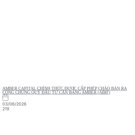
AMBER CAPITAL CHÍNH THỨC ĐƯỢC CẤP PHÉP CHÀO BÁN RA
CÔNG CHÚNG QUỸ ĐẦU TƯ CÂN BẰNG AMBER (ABIF)
03/06/2026
219