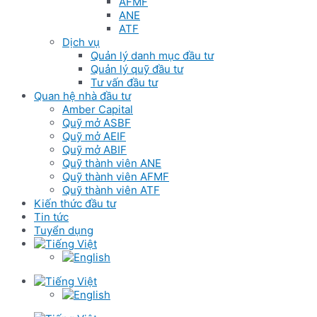
AFMF
ANE
ATF
Dịch vụ
Quản lý danh mục đầu tư
Quản lý quỹ đầu tư
Tư vấn đầu tư
Quan hệ nhà đầu tư
Amber Capital
Quỹ mở ASBF
Quỹ mở AEIF
Quỹ mở ABIF
Quỹ thành viên ANE
Quỹ thành viên AFMF
Quỹ thành viên ATF
Kiến thức đầu tư
Tin tức
Tuyển dụng