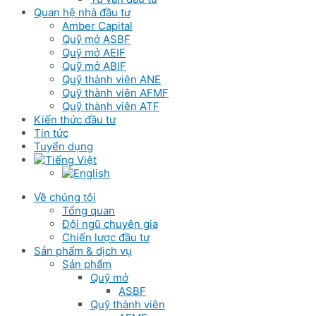
Quan hệ nhà đầu tư
Amber Capital
Quỹ mở ASBF
Quỹ mở AEIF
Quỹ mở ABIF
Quỹ thành viên ANE
Quỹ thành viên AFMF
Quỹ thành viên ATF
Kiến thức đầu tư
Tin tức
Tuyển dụng
Về chúng tôi
Tổng quan
Đội ngũ chuyên gia
Chiến lược đầu tư
Sản phẩm & dịch vụ
Sản phẩm
Quỹ mở
ASBF
Quỹ thành viên