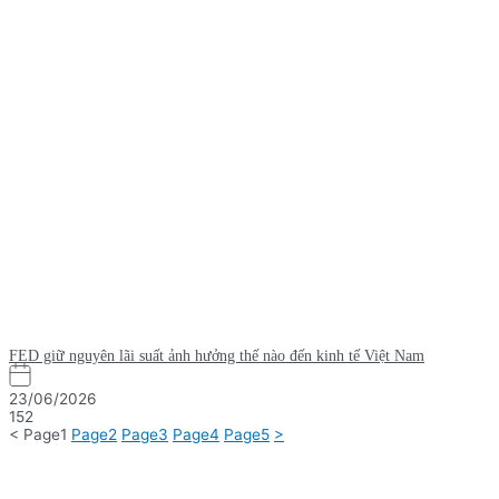
FED giữ nguyên lãi suất ảnh hưởng thế nào đến kinh tế Việt Nam
23/06/2026
152
<
Page
1
Page
2
Page
3
Page
4
Page
5
>