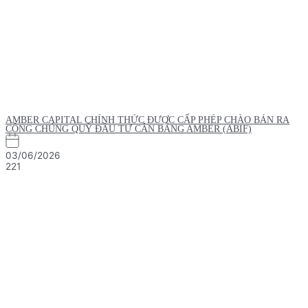
AMBER CAPITAL CHÍNH THỨC ĐƯỢC CẤP PHÉP CHÀO BÁN RA
CÔNG CHÚNG QUỸ ĐẦU TƯ CÂN BẰNG AMBER (ABIF)
03/06/2026
221