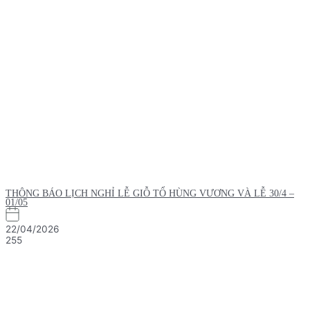
THÔNG BÁO LỊCH NGHỈ LỄ GIỖ TỔ HÙNG VƯƠNG VÀ LỄ 30/4 –
01/05
22/04/2026
255