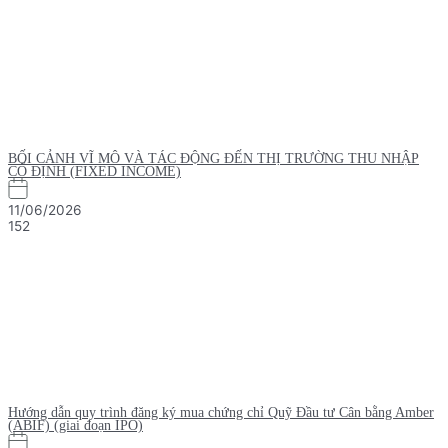
BỐI CẢNH VĨ MÔ VÀ TÁC ĐỘNG ĐẾN THỊ TRƯỜNG THU NHẬP
CỐ ĐỊNH (FIXED INCOME)
11/06/2026
152
Hướng dẫn quy trình đăng ký mua chứng chỉ Quỹ Đầu tư Cân bằng Amber
(ABIF) (giai đoạn IPO)