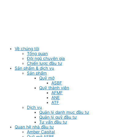
Skip
to
content
Về chúng tôi
Tổng quan
Đội ngũ chuyên gia
Chiến lược đầu tư
Sản phẩm & dịch vụ
Sản phẩm
Quỹ mở
ASBF
Quỹ thành viên
AFMF
ANE
ATF
Dịch vụ
Quản lý danh mục đầu tư
Quản lý quỹ đầu tư
Tư vấn đầu tư
Quan hệ nhà đầu tư
Amber Capital
Quỹ mở ASBF