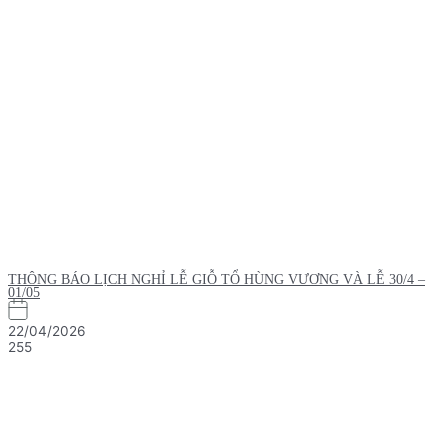
THÔNG BÁO LỊCH NGHỈ LỄ GIỖ TỔ HÙNG VƯƠNG VÀ LỄ 30/4 –
01/05
22/04/2026
255