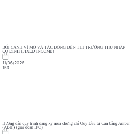
BỐI CẢNH VĨ MÔ VÀ TÁC ĐỘNG ĐẾN THỊ TRƯỜNG THU NHẬP
CỐ ĐỊNH (FIXED INCOME)
11/06/2026
153
Hướng dẫn quy trình đăng ký mua chứng chỉ Quỹ Đầu tư Cân bằng Amber
(ABIF) (giai đoạn IPO)