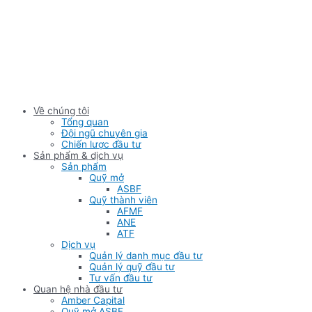
Skip
to
content
Về chúng tôi
Tổng quan
Đội ngũ chuyên gia
Chiến lược đầu tư
Sản phẩm & dịch vụ
Sản phẩm
Quỹ mở
ASBF
Quỹ thành viên
AFMF
ANE
ATF
Dịch vụ
Quản lý danh mục đầu tư
Quản lý quỹ đầu tư
Tư vấn đầu tư
Quan hệ nhà đầu tư
Amber Capital
Quỹ mở ASBF