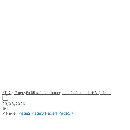
FED giữ nguyên lãi suất ảnh hưởng thế nào đến kinh tế Việt Nam
23/06/2026
152
<
Page
1
Page
2
Page
3
Page
4
Page
5
>