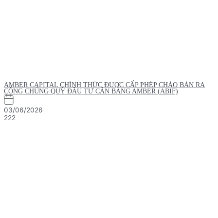
AMBER CAPITAL CHÍNH THỨC ĐƯỢC CẤP PHÉP CHÀO BÁN RA
CÔNG CHÚNG QUỸ ĐẦU TƯ CÂN BẰNG AMBER (ABIF)
03/06/2026
222