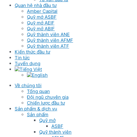
Quan hệ nhà đầu tư
Amber Capital
Quỹ mở ASBF
Quỹ mở AEIF
Quỹ mở ABIF
Quỹ thành viên ANE
Quỹ thành viên AFMF
Quỹ thành viên ATF
Kiến thức đầu tư
Tin tức
Tuyển dụng
Về chúng tôi
Tổng quan
Đội ngũ chuyên gia
Chiến lược đầu tư
Sản phẩm & dịch vụ
Sản phẩm
Quỹ mở
ASBF
Quỹ thành viên