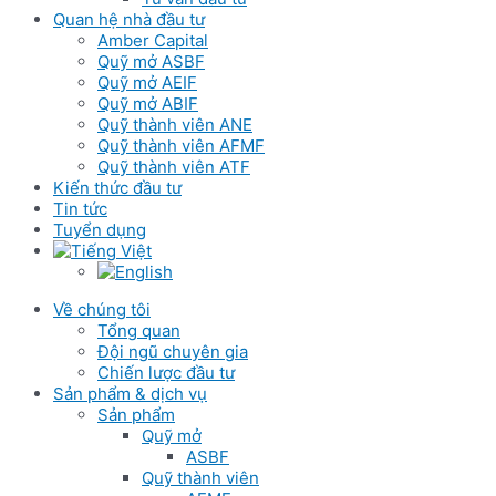
Quan hệ nhà đầu tư
Amber Capital
Quỹ mở ASBF
Quỹ mở AEIF
Quỹ mở ABIF
Quỹ thành viên ANE
Quỹ thành viên AFMF
Quỹ thành viên ATF
Kiến thức đầu tư
Tin tức
Tuyển dụng
Về chúng tôi
Tổng quan
Đội ngũ chuyên gia
Chiến lược đầu tư
Sản phẩm & dịch vụ
Sản phẩm
Quỹ mở
ASBF
Quỹ thành viên