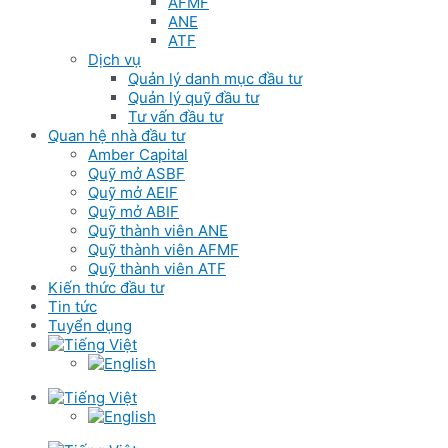
AFMF
ANE
ATF
Dịch vụ
Quản lý danh mục đầu tư
Quản lý quỹ đầu tư
Tư vấn đầu tư
Quan hệ nhà đầu tư
Amber Capital
Quỹ mở ASBF
Quỹ mở AEIF
Quỹ mở ABIF
Quỹ thành viên ANE
Quỹ thành viên AFMF
Quỹ thành viên ATF
Kiến thức đầu tư
Tin tức
Tuyển dụng