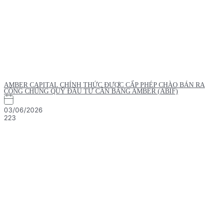
AMBER CAPITAL CHÍNH THỨC ĐƯỢC CẤP PHÉP CHÀO BÁN RA
CÔNG CHÚNG QUỸ ĐẦU TƯ CÂN BẰNG AMBER (ABIF)
03/06/2026
223