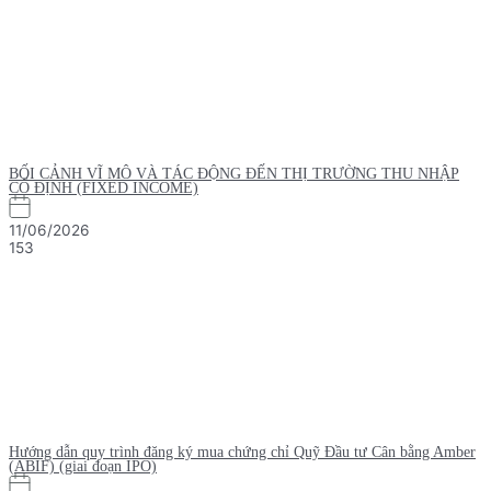
BỐI CẢNH VĨ MÔ VÀ TÁC ĐỘNG ĐẾN THỊ TRƯỜNG THU NHẬP
CỐ ĐỊNH (FIXED INCOME)
11/06/2026
153
Hướng dẫn quy trình đăng ký mua chứng chỉ Quỹ Đầu tư Cân bằng Amber
(ABIF) (giai đoạn IPO)