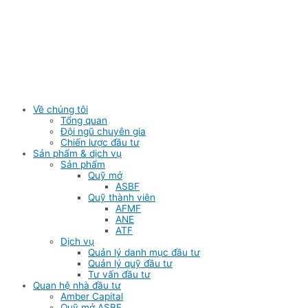
Skip
to
content
Về chúng tôi
Tổng quan
Đội ngũ chuyên gia
Chiến lược đầu tư
Sản phẩm & dịch vụ
Sản phẩm
Quỹ mở
ASBF
Quỹ thành viên
AFMF
ANE
ATF
Dịch vụ
Quản lý danh mục đầu tư
Quản lý quỹ đầu tư
Tư vấn đầu tư
Quan hệ nhà đầu tư
Amber Capital
Quỹ mở ASBF