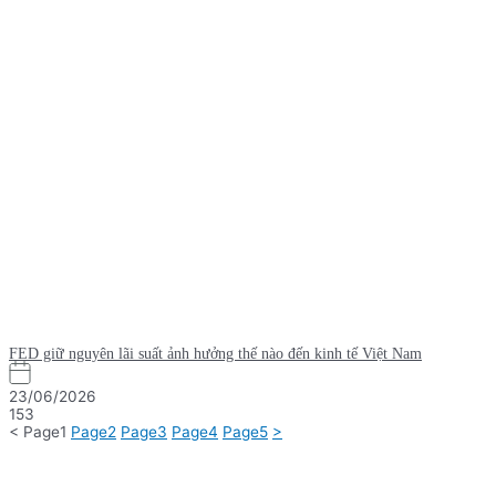
FED giữ nguyên lãi suất ảnh hưởng thế nào đến kinh tế Việt Nam
23/06/2026
153
<
Page
1
Page
2
Page
3
Page
4
Page
5
>