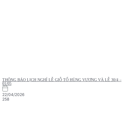
THÔNG BÁO LỊCH NGHỈ LỄ GIỖ TỔ HÙNG VƯƠNG VÀ LỄ 30/4 –
01/05
22/04/2026
258