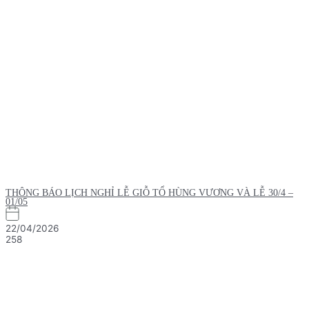
THÔNG BÁO LỊCH NGHỈ LỄ GIỖ TỔ HÙNG VƯƠNG VÀ LỄ 30/4 –
01/05
22/04/2026
258