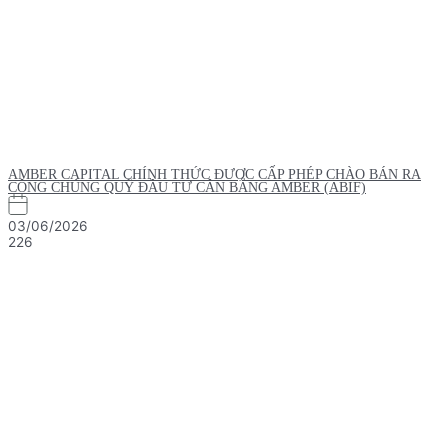
AMBER CAPITAL CHÍNH THỨC ĐƯỢC CẤP PHÉP CHÀO BÁN RA
CÔNG CHÚNG QUỸ ĐẦU TƯ CÂN BẰNG AMBER (ABIF)
03/06/2026
226