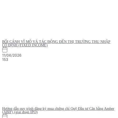
BỐI CẢNH VĨ MÔ VÀ TÁC ĐỘNG ĐẾN THỊ TRƯỜNG THU NHẬP
CỐ ĐỊNH (FIXED INCOME)
11/06/2026
153
Hướng dẫn quy trình đăng ký mua chứng chỉ Quỹ Đầu tư Cân bằng Amber
(ABIF) (giai đoạn IPO)