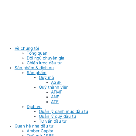
Skip
to
content
Về chúng tôi
Tổng quan
Đội ngũ chuyên gia
Chiến lược đầu tư
Sản phẩm & dịch vụ
Sản phẩm
Quỹ mở
ASBF
Quỹ thành viên
AFMF
ANE
ATF
Dịch vụ
Quản lý danh mục đầu tư
Quản lý quỹ đầu tư
Tư vấn đầu tư
Quan hệ nhà đầu tư
Amber Capital
Quỹ mở ASBF