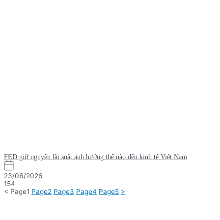
FED giữ nguyên lãi suất ảnh hưởng thế nào đến kinh tế Việt Nam
23/06/2026
154
<
Page
1
Page
2
Page
3
Page
4
Page
5
>