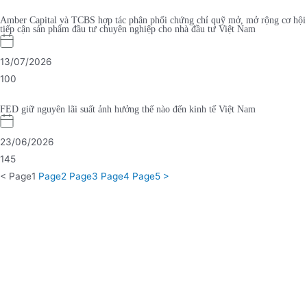
Amber Capital và TCBS hợp tác phân phối chứng chỉ quỹ mở, mở rộng cơ hội
tiếp cận sản phẩm đầu tư chuyên nghiệp cho nhà đầu tư Việt Nam
13/07/2026
100
FED giữ nguyên lãi suất ảnh hưởng thế nào đến kinh tế Việt Nam
23/06/2026
145
<
Page
1
Page
2
Page
3
Page
4
Page
5
>