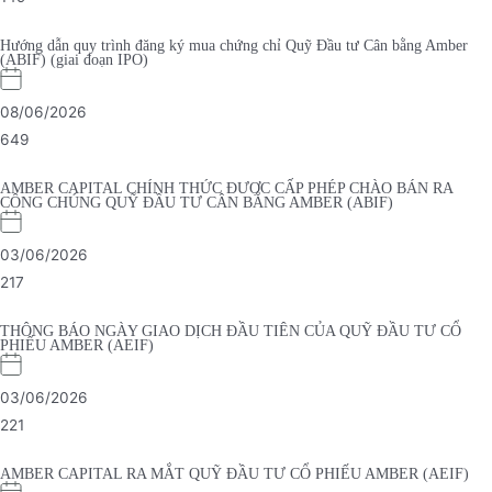
Hướng dẫn quy trình đăng ký mua chứng chỉ Quỹ Đầu tư Cân bằng Amber
(ABIF) (giai đoạn IPO)
08/06/2026
649
AMBER CAPITAL CHÍNH THỨC ĐƯỢC CẤP PHÉP CHÀO BÁN RA
CÔNG CHÚNG QUỸ ĐẦU TƯ CÂN BẰNG AMBER (ABIF)
03/06/2026
217
THÔNG BÁO NGÀY GIAO DỊCH ĐẦU TIÊN CỦA QUỸ ĐẦU TƯ CỔ
PHIẾU AMBER (AEIF)
03/06/2026
221
AMBER CAPITAL RA MẮT QUỸ ĐẦU TƯ CỔ PHIẾU AMBER (AEIF)