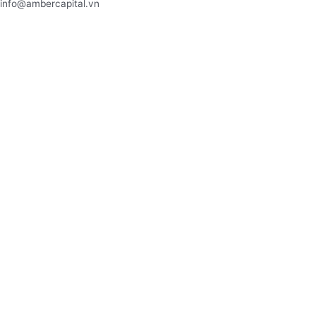
info@ambercapital.vn
Về chúng tôi
Tổng quan
Đội ngũ chuyên gia
Chiến lược đầu tư
Sản phẩm & dịch vụ
Sản phẩm
Quỹ mở
ASBF
Quỹ thành viên
AFMF
ANE
ATF
Dịch vụ
Quản lý danh mục đầu tư
Quản lý quỹ đầu tư
Tư vấn đầu tư