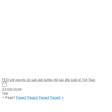
FED giữ nguyên lãi suất ảnh hưởng thế nào đến kinh tế Việt Nam
23/06/2026
148
<
Page
1
Page
2
Page
3
Page
4
Page
5
>