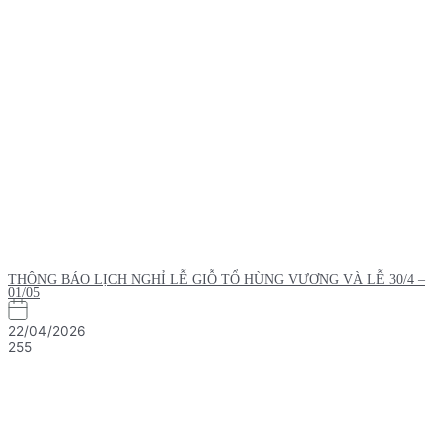
THÔNG BÁO LỊCH NGHỈ LỄ GIỖ TỔ HÙNG VƯƠNG VÀ LỄ 30/4 –
01/05
22/04/2026
255