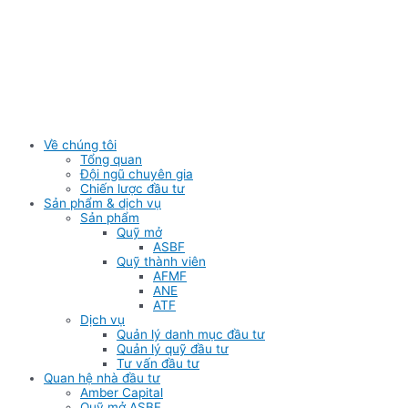
Skip
to
content
Về chúng tôi
Tổng quan
Đội ngũ chuyên gia
Chiến lược đầu tư
Sản phẩm & dịch vụ
Sản phẩm
Quỹ mở
ASBF
Quỹ thành viên
AFMF
ANE
ATF
Dịch vụ
Quản lý danh mục đầu tư
Quản lý quỹ đầu tư
Tư vấn đầu tư
Quan hệ nhà đầu tư
Amber Capital
Quỹ mở ASBF