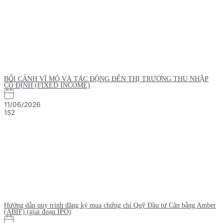
BỐI CẢNH VĨ MÔ VÀ TÁC ĐỘNG ĐẾN THỊ TRƯỜNG THU NHẬP
CỐ ĐỊNH (FIXED INCOME)
11/06/2026
152
Hướng dẫn quy trình đăng ký mua chứng chỉ Quỹ Đầu tư Cân bằng Amber
(ABIF) (giai đoạn IPO)