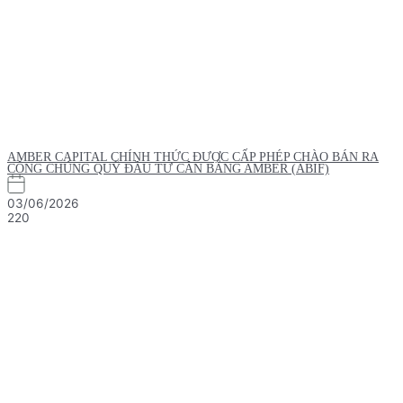
AMBER CAPITAL CHÍNH THỨC ĐƯỢC CẤP PHÉP CHÀO BÁN RA
CÔNG CHÚNG QUỸ ĐẦU TƯ CÂN BẰNG AMBER (ABIF)
03/06/2026
220