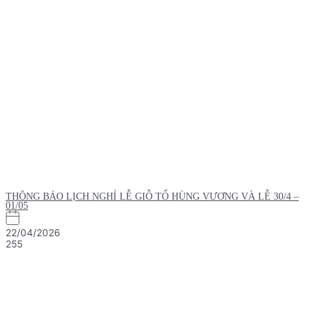
THÔNG BÁO LỊCH NGHỈ LỄ GIỖ TỔ HÙNG VƯƠNG VÀ LỄ 30/4 –
01/05
22/04/2026
255