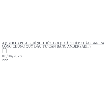
AMBER CAPITAL CHÍNH THỨC ĐƯỢC CẤP PHÉP CHÀO BÁN RA
CÔNG CHÚNG QUỸ ĐẦU TƯ CÂN BẰNG AMBER (ABIF)
03/06/2026
222