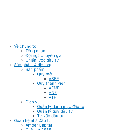
Skip
to
content
Về chúng tôi
Tổng quan
Đội ngũ chuyên gia
Chiến lược đầu tư
Sản phẩm & dịch vụ
Sản phẩm
Quỹ mở
ASBF
Quỹ thành viên
AFMF
ANE
ATF
Dịch vụ
Quản lý danh mục đầu tư
Quản lý quỹ đầu tư
Tư vấn đầu tư
Quan hệ nhà đầu tư
Amber Capital
Quỹ mở ASBF