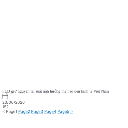
FED giữ nguyên lãi suất ảnh hưởng thế nào đến kinh tế Việt Nam
23/06/2026
152
<
Page
1
Page
2
Page
3
Page
4
Page
5
>