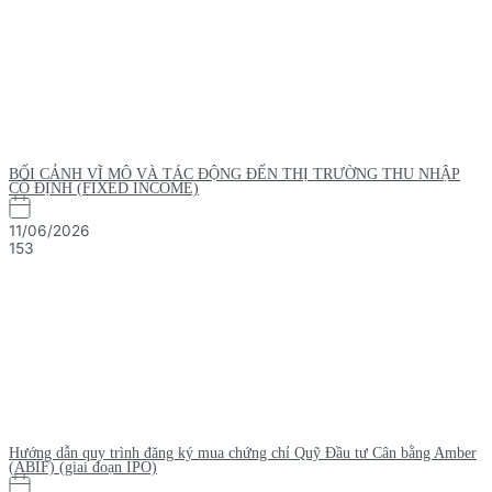
BỐI CẢNH VĨ MÔ VÀ TÁC ĐỘNG ĐẾN THỊ TRƯỜNG THU NHẬP
CỐ ĐỊNH (FIXED INCOME)
11/06/2026
153
Hướng dẫn quy trình đăng ký mua chứng chỉ Quỹ Đầu tư Cân bằng Amber
(ABIF) (giai đoạn IPO)