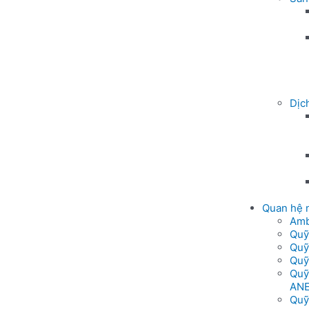
Dịc
Quan hệ 
Amb
Quỹ
Quỹ
Quỹ
Quỹ
AN
Quỹ