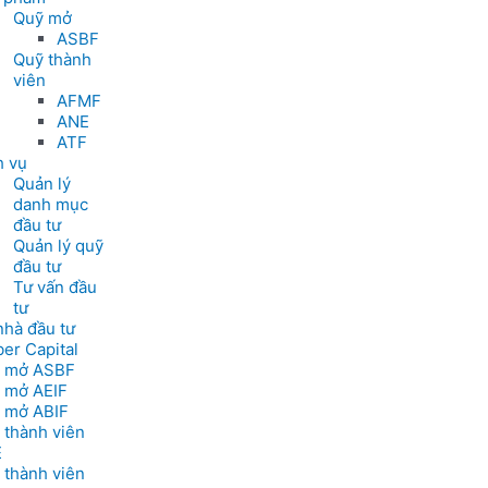
Quỹ mở
ASBF
Quỹ thành
viên
AFMF
ANE
ATF
h vụ
Quản lý
danh mục
đầu tư
Quản lý quỹ
đầu tư
Tư vấn đầu
tư
nhà đầu tư
er Capital
 mở ASBF
 mở AEIF
 mở ABIF
 thành viên
E
 thành viên