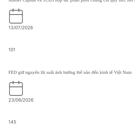
Amber Capital và TCBS hợp tác phân phối chứng chỉ quỹ mở, mở r
13/07/2026
101
FED giữ nguyên lãi suất ảnh hưởng thế nào đến kinh tế Việt Nam
23/06/2026
145