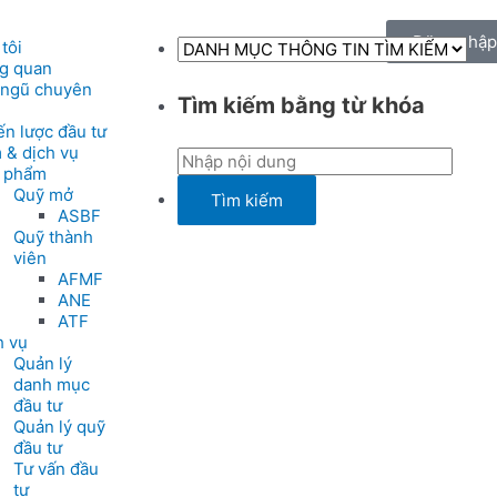
Đăng nhập
tôi
g quan
 ngũ chuyên
Tìm kiếm bằng từ khóa
ến lược đầu tư
 & dịch vụ
 phẩm
Quỹ mở
ASBF
Quỹ thành
viên
AFMF
ANE
ATF
h vụ
Quản lý
danh mục
đầu tư
Quản lý quỹ
đầu tư
Tư vấn đầu
tư