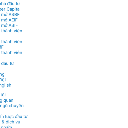
nhà đầu tư
er Capital
 mở ASBF
 mở AEIF
 mở ABIF
 thành viên
E
 thành viên
MF
 thành viên
 đầu tư
ng
tôi
g quan
 ngũ chuyên
ến lược đầu tư
 & dịch vụ
 phẩm