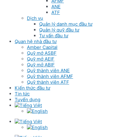
AFMF
ANE
ATF
Dịch vụ
Quản lý danh mục đầu tư
Quản lý quỹ đầu tư
Tư vấn đầu tư
Quan hệ nhà đầu tư
Amber Capital
Quỹ mở ASBF
Quỹ mở AEIF
Quỹ mở ABIF
Quỹ thành viên ANE
Quỹ thành viên AFMF
Quỹ thành viên ATF
Kiến thức đầu tư
Tin tức
Tuyển dụng