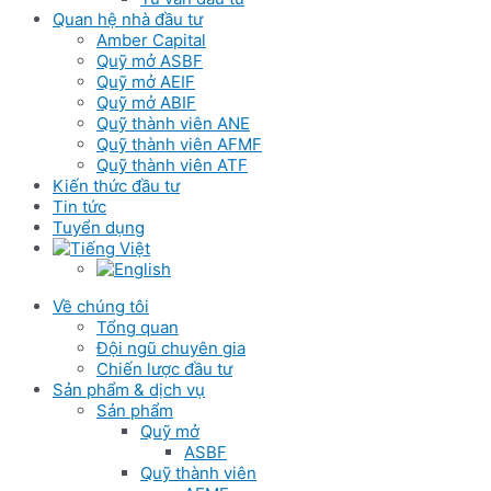
Quan hệ nhà đầu tư
Amber Capital
Quỹ mở ASBF
Quỹ mở AEIF
Quỹ mở ABIF
Quỹ thành viên ANE
Quỹ thành viên AFMF
Quỹ thành viên ATF
Kiến thức đầu tư
Tin tức
Tuyển dụng
Về chúng tôi
Tổng quan
Đội ngũ chuyên gia
Chiến lược đầu tư
Sản phẩm & dịch vụ
Sản phẩm
Quỹ mở
ASBF
Quỹ thành viên