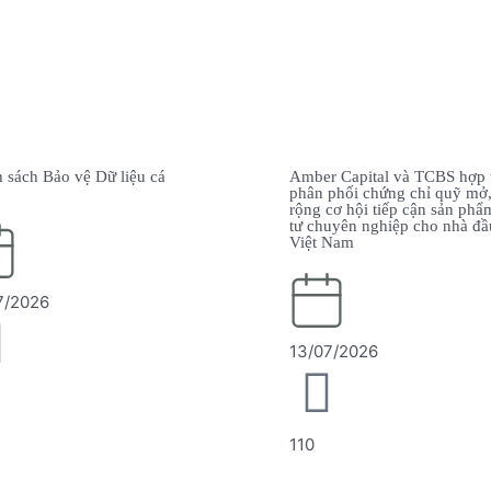
mber Capital và TCBS hợp tác
FED giữ nguyên lãi suất
hân phối chứng chỉ quỹ mở, mở
hưởng thế nào đến kinh t
ộng cơ hội tiếp cận sản phẩm đầu
Nam
ư chuyên nghiệp cho nhà đầu tư
iệt Nam
23/06/2026
13/07/2026
152
110