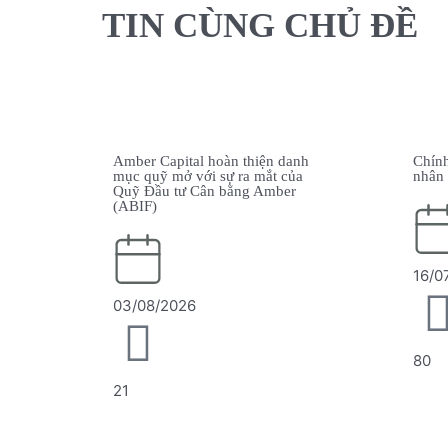
TIN CÙNG CHỦ ĐỀ
n danh
Chính sách Bảo vệ Dữ liệu cá
A
t của
nhân
p
mber
r
t
V
16/07/2026
80