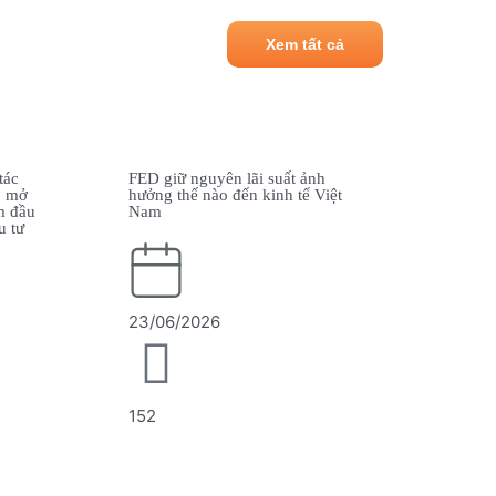
Xem tất cả
 ảnh
BỐI CẢNH VĨ MÔ VÀ TÁC
ế Việt
ĐỘNG ĐẾN THỊ TRƯỜNG THU
NHẬP CỐ ĐỊNH (FIXED
INCOME)
11/06/2026
153