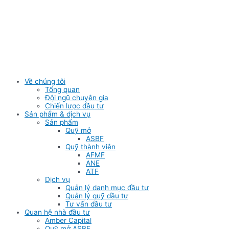
Skip
to
content
Về chúng tôi
Tổng quan
Đội ngũ chuyên gia
Chiến lược đầu tư
Sản phẩm & dịch vụ
Sản phẩm
Quỹ mở
ASBF
Quỹ thành viên
AFMF
ANE
ATF
Dịch vụ
Quản lý danh mục đầu tư
Quản lý quỹ đầu tư
Tư vấn đầu tư
Quan hệ nhà đầu tư
Amber Capital
Quỹ mở ASBF