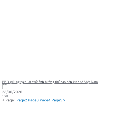
FED giữ nguyên lãi suất ảnh hưởng thế nào đến kinh tế Việt Nam
23/06/2026
160
<
Page
1
Page
2
Page
3
Page
4
Page
5
>