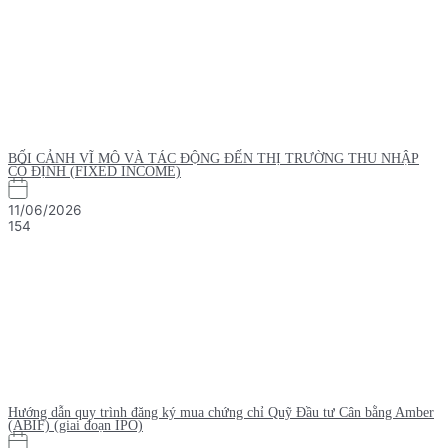
BỐI CẢNH VĨ MÔ VÀ TÁC ĐỘNG ĐẾN THỊ TRƯỜNG THU NHẬP
CỐ ĐỊNH (FIXED INCOME)
11/06/2026
154
Hướng dẫn quy trình đăng ký mua chứng chỉ Quỹ Đầu tư Cân bằng Amber
(ABIF) (giai đoạn IPO)