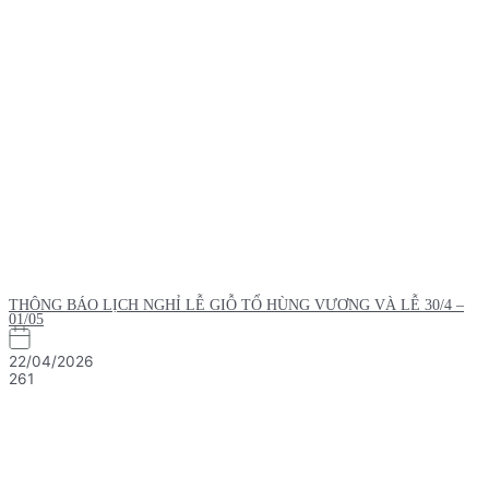
THÔNG BÁO LỊCH NGHỈ LỄ GIỖ TỔ HÙNG VƯƠNG VÀ LỄ 30/4 –
01/05
22/04/2026
261