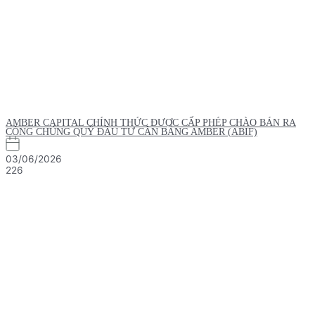
AMBER CAPITAL CHÍNH THỨC ĐƯỢC CẤP PHÉP CHÀO BÁN RA
CÔNG CHÚNG QUỸ ĐẦU TƯ CÂN BẰNG AMBER (ABIF)
03/06/2026
226