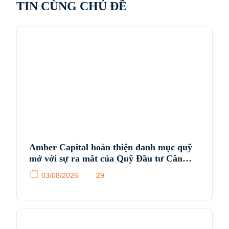
TIN CÙNG CHỦ ĐỀ
Amber Capital hoàn thiện danh mục quỹ
mở với sự ra mắt của Quỹ Đầu tư Cân
bằng Amber (ABIF)
03/08/2026
29