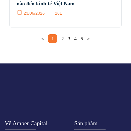
nào đến kinh tế Việt Nam
23/06/2026
161
<
1
2
3
4
5
>
Về Amber Capital
Sản phẩm