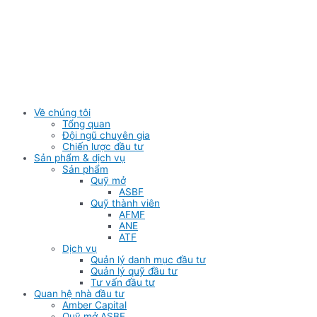
Skip
to
content
Về chúng tôi
Tổng quan
Đội ngũ chuyên gia
Chiến lược đầu tư
Sản phẩm & dịch vụ
Sản phẩm
Quỹ mở
ASBF
Quỹ thành viên
AFMF
ANE
ATF
Dịch vụ
Quản lý danh mục đầu tư
Quản lý quỹ đầu tư
Tư vấn đầu tư
Quan hệ nhà đầu tư
Amber Capital
Quỹ mở ASBF