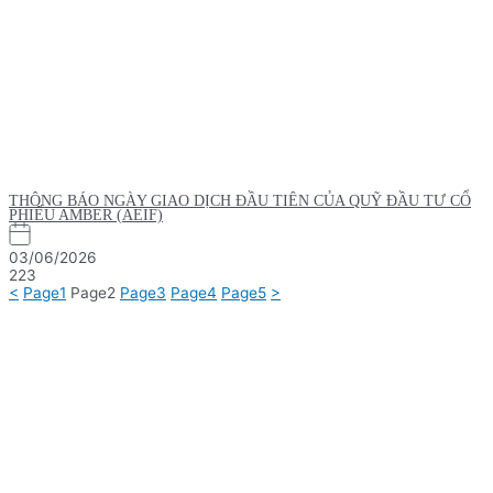
THÔNG BÁO NGÀY GIAO DỊCH ĐẦU TIÊN CỦA QUỸ ĐẦU TƯ CỔ
PHIẾU AMBER (AEIF)
03/06/2026
223
<
Page
1
Page
2
Page
3
Page
4
Page
5
>