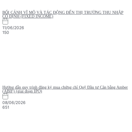
BỐI CẢNH VĨ MÔ VÀ TÁC ĐỘNG ĐẾN THỊ TRƯỜNG THU NHẬP
CỐ ĐỊNH (FIXED INCOME)
11/06/2026
150
Hướng dẫn quy trình đăng ký mua chứng chỉ Quỹ Đầu tư Cân bằng Amber
(ABIF) (giai đoạn IPO)
08/06/2026
651