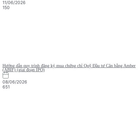
11/06/2026
150
Hướng dẫn quy trình đăng ký mua chứng chỉ Quỹ Đầu tư Cân bằng Amber
(ABIF) (giai đoạn IPO)
08/06/2026
651