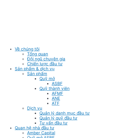
Skip
to
content
Về chúng tôi
Tổng quan
Đội ngũ chuyên gia
Chiến lược đầu tư
Sản phẩm & dịch vụ
Sản phẩm
Quỹ mở
ASBF
Quỹ thành viên
AFMF
ANE
ATF
Dịch vụ
Quản lý danh mục đầu tư
Quản lý quỹ đầu tư
Tư vấn đầu tư
Quan hệ nhà đầu tư
Amber Capital
Quỹ mở ASBF