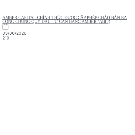
AMBER CAPITAL CHÍNH THỨC ĐƯỢC CẤP PHÉP CHÀO BÁN RA
CÔNG CHÚNG QUỸ ĐẦU TƯ CÂN BẰNG AMBER (ABIF)
03/06/2026
219