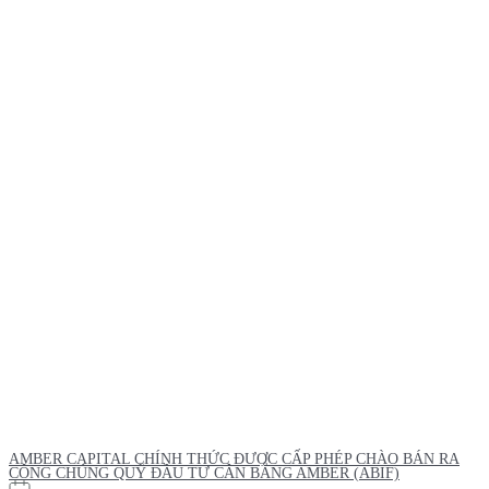
AMBER CAPITAL CHÍNH THỨC ĐƯỢC CẤP PHÉP CHÀO BÁN RA
CÔNG CHÚNG QUỸ ĐẦU TƯ CÂN BẰNG AMBER (ABIF)