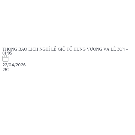
THÔNG BÁO LỊCH NGHỈ LỄ GIỖ TỔ HÙNG VƯƠNG VÀ LỄ 30/4 –
01/05
22/04/2026
252