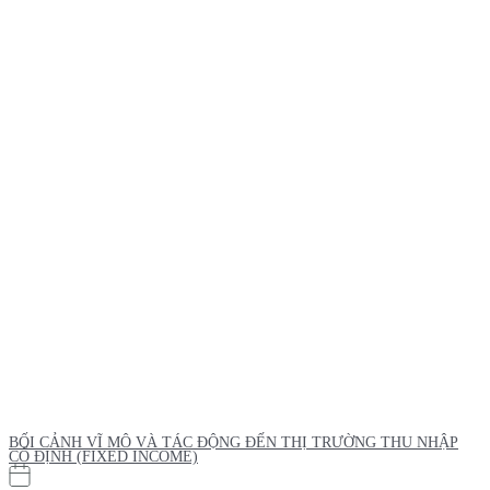
BỐI CẢNH VĨ MÔ VÀ TÁC ĐỘNG ĐẾN THỊ TRƯỜNG THU NHẬP
CỐ ĐỊNH (FIXED INCOME)