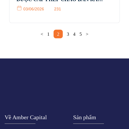
CÔNG CHÚNG QUỸ ĐẦU TƯ CÂN
03/06/2026
231
BẰNG AMBER (ABIF)
<
1
2
3
4
5
>
Về Amber Capital
Sản phẩm