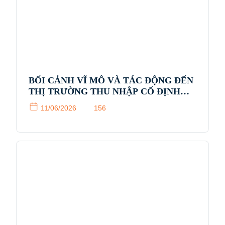
BỐI CẢNH VĨ MÔ VÀ TÁC ĐỘNG ĐẾN
THỊ TRƯỜNG THU NHẬP CỐ ĐỊNH
(FIXED INCOME)
11/06/2026
156